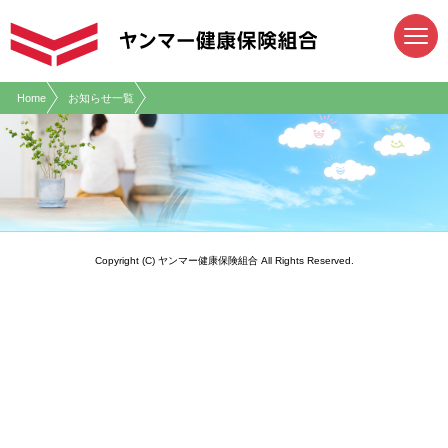
現在表示しているページの位置です。
ページ内を移動するためのリンクです。
サイト内の主なカテゴリメニューへ移動します
このページの本文へ移動します
Home
お知らせ一覧
該当の記事は存在いたしません
Copyright (C) ヤンマー健康保険組合 All Rights Reserved.