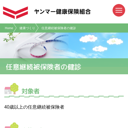
現在表示しているページの位置です。
ページ内を移動するためのリンクです。
サイト内の主なカテゴリメニューへ移動します
このページの本文へ移動します
Home
健康づくり
任意継続被保険者の健診
任意継続被保険者の健診
対象者
40歳以上の任意継続被保険者