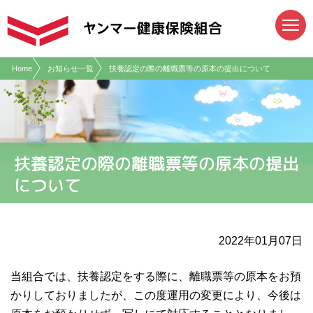
現在表示しているページの位置です。
ページ内を移動するためのリンクです。
サイト内の主なカテゴリメニューへ移動します
このページの本文へ移動します
Home
お知らせ一覧
扶養認定の際の離職票等の原本の提出について
扶養認定の際の離職票等の原本の提出
について
2022年01月07日
当組合では、扶養認定をする際に、離職票等の原本をお預
かりしておりましたが、この度運用の変更により、今後は